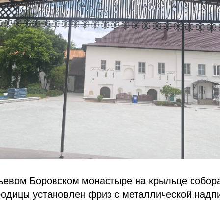
ьевом Боровском монастыре на крыльце собор
родицы установлен фриз с металлической надп