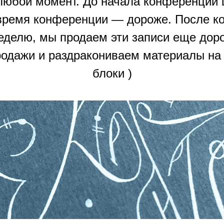
 любой момент. До начала конференции 
 время конференции — дороже. После к
еделю, мы продаем эти записи еще доро
одажи и раздракониваем материалы на
блоки )