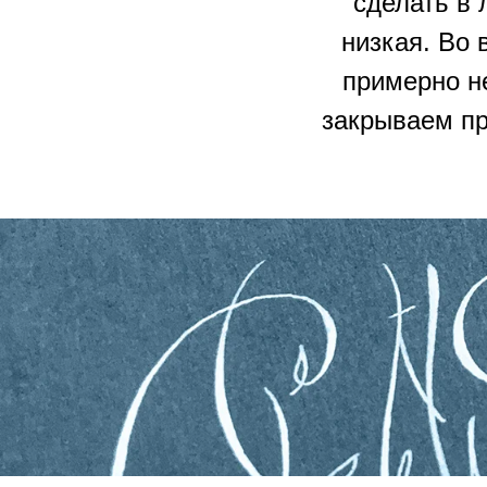
сделать в
низкая. Во
примерно н
закрываем пр