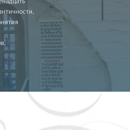
енадцать
античности,
анятия
в.