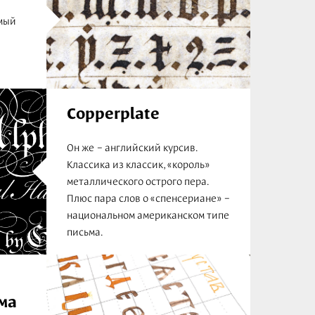
амый
Copperplate
Он же – английский курсив.
Классика из классик, «король»
металлического острого пера.
Плюс пара слов о «спенсериане» –
национальном американском типе
письма.
ма