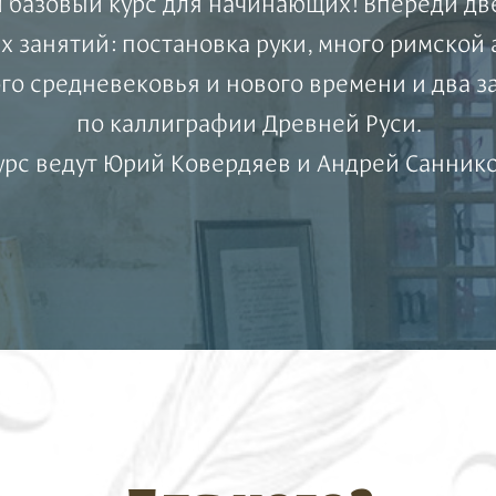
 базовый курс для начинающих! Впереди дв
х занятий: постановка руки, много римской 
го средневековья и нового времени и два з
по каллиграфии Древней Руси.
урс ведут Юрий Ковердяев и Андрей Саннико