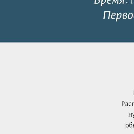
Перво
Рас
н
об