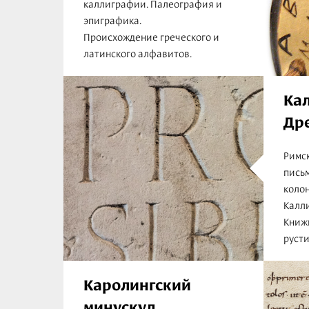
каллиграфии. Палеография и
эпиграфика.
Происхождение греческого и
латинского алфавитов.
Ка
Др
Римс
пись
колон
Калл
Книж
русти
Каролингский
минускул