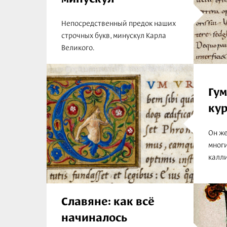
Непосредственный предок наших
строчных букв, минускул Карла
Великого.
Гу
ку
Он ж
мног
калл
Славяне: как всё
начиналось