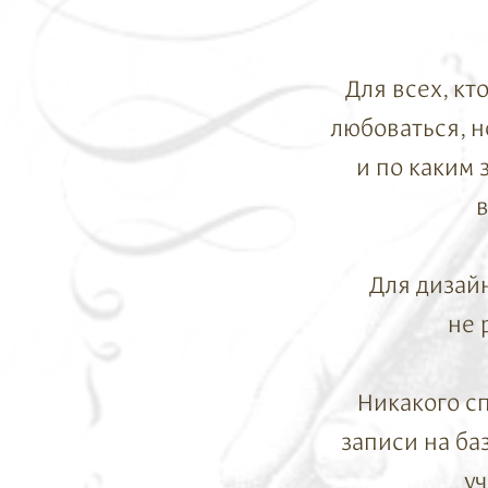
Для всех, кт
любоваться, н
и по каким 
в
Для дизай
не 
Никакого с
записи на ба
уч