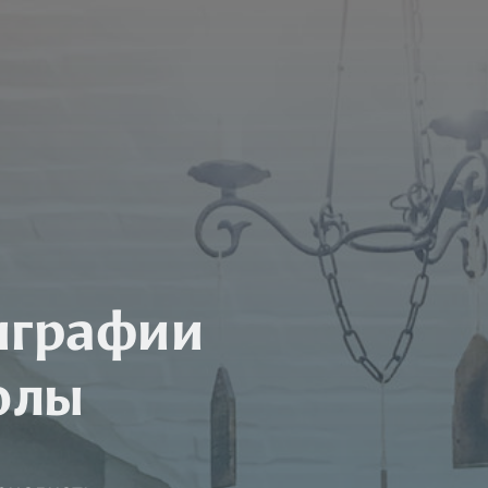
играфии
олы