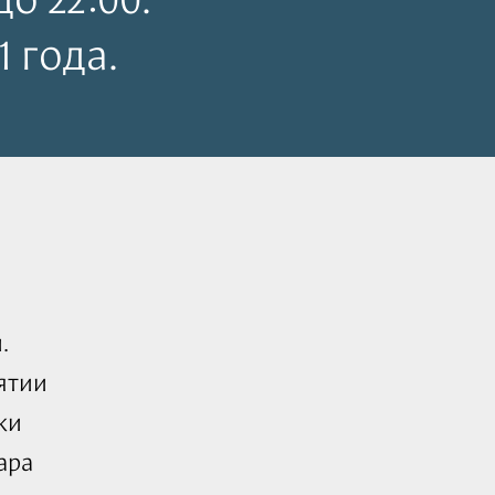
1 года.
.
ятии
ки
ара