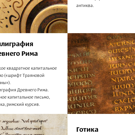
антиква.
ллиграфия
евнего Рима
кое квадратное капитальное
мо («шрифт Траяновой
ны»).
играфия Древнего Рима.
ное капитальное письмо,
ка, римский курсив.
Готика