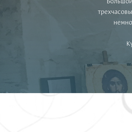
Большой
трехчасовы
немно
К