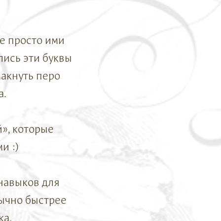
не просто ими
лись эти буквы
макнуть перо
а.
», которые
и :)
навыков для
бычно быстрее
ка.