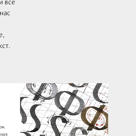
и все
 нас
и
е,
кст.
ом.
чная