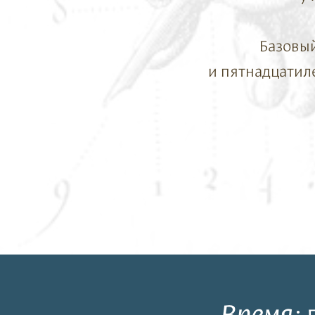
Базовый
и пятнадцатиле
Время
: