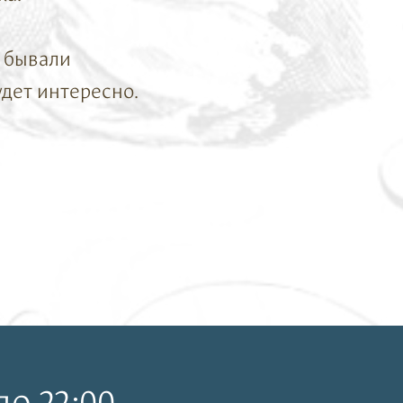
с бывали
удет интересно.
о 22:00.