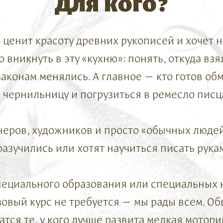
Для кого?
о ценит красоту древних рукописей и хочет 
о вникнуть в эту «кухню»: понять, откуда взя
законам менялись. А главное — кто готов об
 чернильницу и погрузиться в ремесло писц
неров, художников и просто «обычных людей
разучились или хотят научиться писать рукам
пециального образования или специальных 
зовый курс не требуется — мы рады всем. О
атся те, у кого лучше развита мелкая мотори