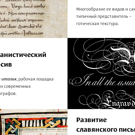
Многообразие ее видов и с
типичный представитель –
готическая текстура.
манистический
рсив
е
италик
, рабочая лошадка
их современных
играфов.
Развитие
славянского пись