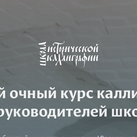
й очный курс калл
 руководителей шк